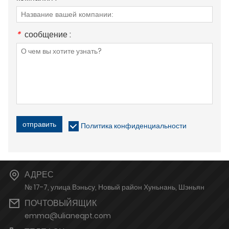
*
сообщение :
отправить
Политика конфиденциальности
АДРЕС
№ 17-7, улица Вэньсу, Новый район Хуньнань, Шэньян
ПОЧТОВЫЙЯЩИК
emma@ulianeqpt.com